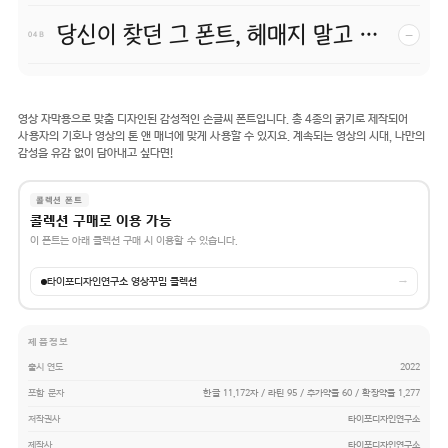
당신이 찾던 그 폰트, 헤매지 말고 바로 폰코!
−
04 B
영상 자막용으로 맞춤 디자인된 감성적인 손글씨 폰트입니다. 총 4종의 굵기로 제작되어
사용자의 기호나 영상의 톤 앤 매너에 맞게 사용할 수 있지요. 계속되는 영상의 시대, 나만의
감성을 유감 없이 담아내고 싶다면!
콜렉션 폰트
콜렉션 구매로 이용 가능
이 폰트는 아래 콜렉션 구매 시 이용할 수 있습니다.
타이포디자인연구소 영상꾸밈 콜렉션
→
제품정보
출시 연도
2022
포함 문자
한글 11,172자 / 라틴 95 / 추가약물 60 / 확장약물 1,277
저작권사
타이포디자인연구소
제작사
타이포디자인연구소