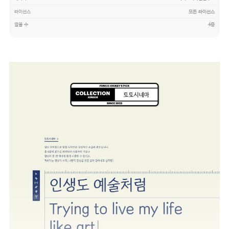
라이선스
모든 라이선스
글꼴 수
4종