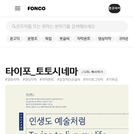
윤고딕
윤명조
독립
붓글씨
자막폰트
영상자막
귀여운
타이포_토토시네마
URL 복사하기
#영화자막
#영상자막
#자막폰트
#감성적인손글씨
#브이로그자막
#가독성