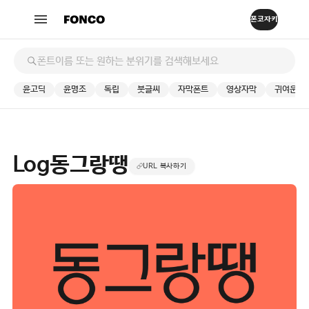
윤고딕
윤명조
독립
붓글씨
자막폰트
영상자막
귀여운
Log동그랑땡
URL 복사하기