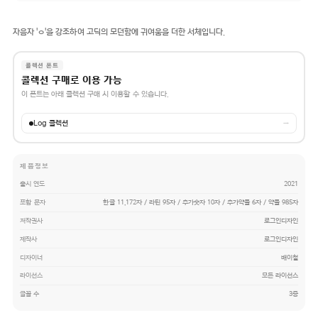
자음자 'ㅇ'을 강조하여 고딕의 모던함에 귀여움을 더한 서체입니다.
콜렉션 폰트
콜렉션 구매로 이용 가능
이 폰트는 아래 콜렉션 구매 시 이용할 수 있습니다.
Log 콜렉션
→
제품정보
출시 연도
2021
포함 문자
한글 11,172자 / 라틴 95자 / 추가숫자 10자 / 추가약물 6자 / 약물 985자
저작권사
로그인디자인
제작사
로그인디자인
디자이너
배이철
라이선스
모든 라이선스
글꼴 수
3종