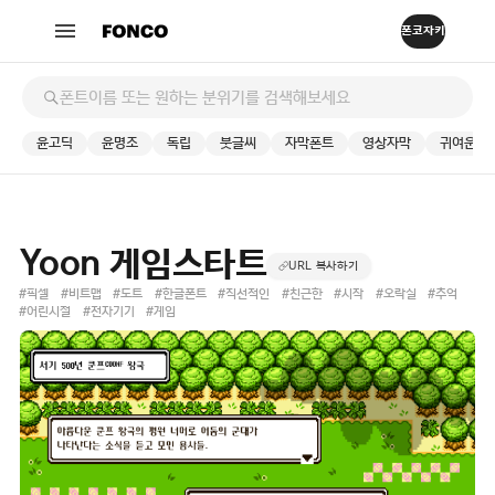
윤고딕
윤명조
독립
붓글씨
자막폰트
영상자막
귀여운
Yoon 게임스타트
URL 복사하기
#픽셀
#비트맵
#도트
#한글폰트
#직선적인
#친근한
#시작
#오락실
#추억
#어린시절
#전자기기
#게임