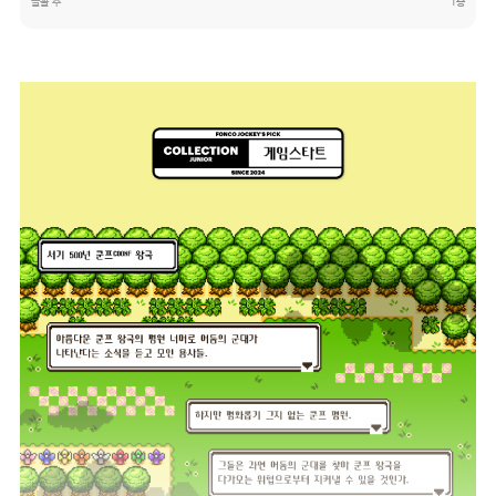
글꼴 수
1종