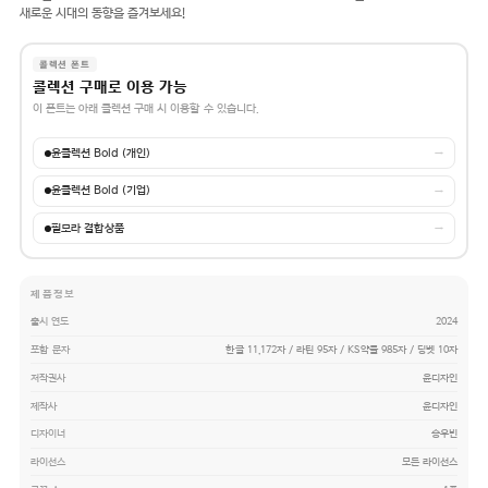
새로운 시대의 동향을 즐겨보세요!
콜렉션 폰트
콜렉션 구매로 이용 가능
이 폰트는 아래 콜렉션 구매 시 이용할 수 있습니다.
윤콜렉션 Bold (개인)
→
윤콜렉션 Bold (기업)
→
필모라 결합상품
→
제품정보
출시 연도
2024
포함 문자
한글 11,172자 / 라틴 95자 / KS약물 985자 / 딩벳 10자
저작권사
윤디자인
제작사
윤디자인
디자이너
송우빈
라이선스
모든 라이선스