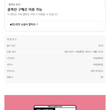
콜렉션 폰트
콜렉션 구매로 이용 가능
이 폰트는 아래 콜렉션 구매 시 이용할 수 있습니다.
앤드폰트 손글씨 콜렉션-1
→
제품정보
출시 연도
2023
포함 문자
라틴 95자 / 라틴확장 206자 / 약물 102자
저작권사
타입앤타입
제작사
타입앤타입
라이선스
모든 라이선스
글꼴 수
1종