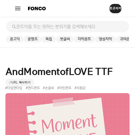
윤고딕
윤명조
독립
붓글씨
자막폰트
영상자막
귀여운
AndMomentofLOVE TTF
URL 복사하기
#타입앤타입
#앤드폰트
#손글씨
#라틴폰트
#리듬감