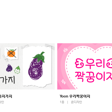
말가지가지
Yoon 우리짝꿍이지
자인
1종
윤디자인