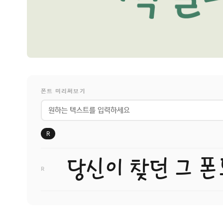
폰트 미리써보기
R
R