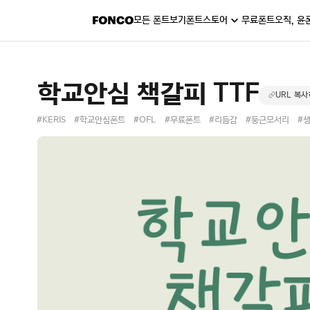
모든 폰트보기
폰트스토어
무료폰트
오직, 윤
학교안심 책갈피 TTF
URL 복
#KERIS
#학교안심폰트
#OFL
#무료폰트
#리듬감
#둥근모서리
#