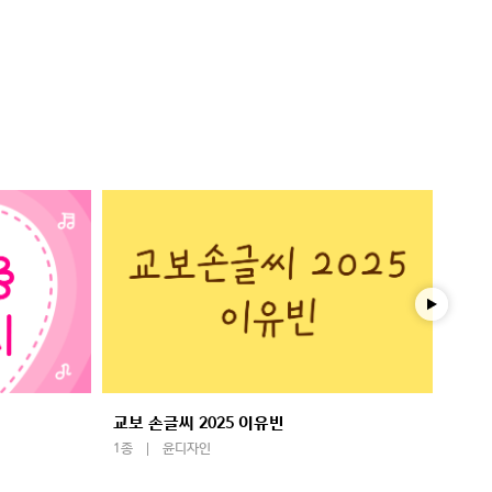
교보 손글씨 2025 이유빈
학교
1종
윤디자인
1종