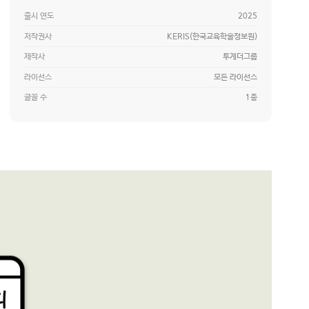
출시 연도
2025
저작권사
KERIS(한국교육학술정보원)
제작사
투게더그룹
라이선스
모든 라이선스
글꼴 수
1종