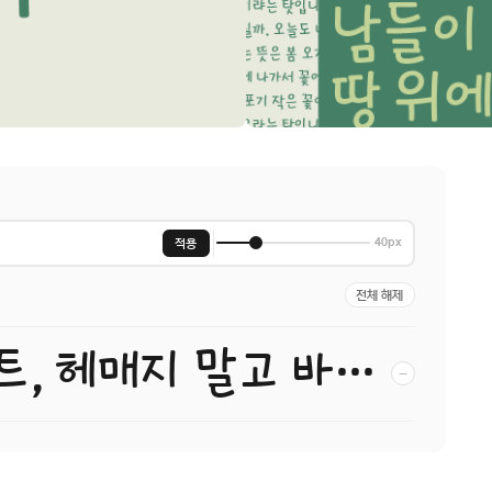
적용
40px
전체 해제
당신이 찾던 그 폰트, 헤매지 말고 바로 폰코!
−