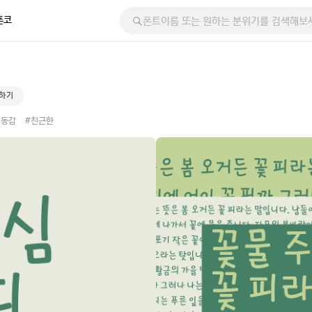
폰코
사하기
생동감
#친근한