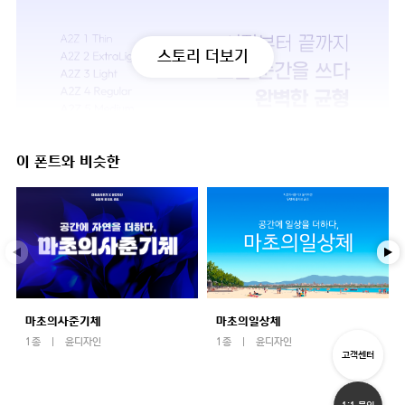
스토리 더보기
이 폰트와 비슷한
마초의사춘기체
마초의일상체
1종
윤디자인
1종
윤디자인
고객센터