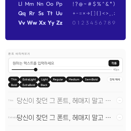
폰트 미리써보기
적용
40px
Thin
ExtraLight
Light
Regular
Medium
SemiBold
전체 해제
Bold
ExtraBold
Black
당신이 찾던 그 폰트, 헤매지 말고 바로 폰코!
−
Thin
당신이 찾던 그 폰트, 헤매지 말고 바로 폰코!
−
ExtraLight