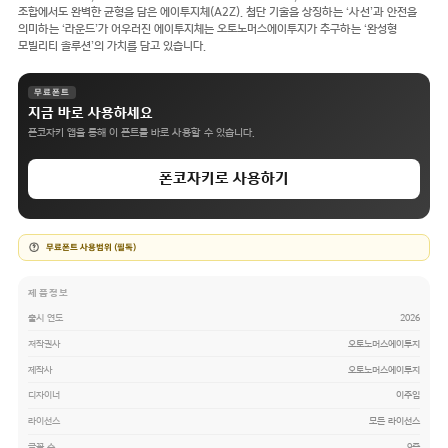
조합에서도 완벽한 균형을 담은 에이투지체(A2Z). 첨단 기술을 상징하는 ‘사선’과 안전을
의미하는 ‘라운드’가 어우러진 에이투지체는 오토노머스에이투지가 추구하는 ‘완성형
모빌리티 솔루션’의 가치를 담고 있습니다.
무료폰트
지금 바로 사용하세요
폰코자키 앱을 통해 이 폰트를 바로 사용할 수 있습니다.
폰코자키로 사용하기
무료폰트 사용범위 (필독)
제품정보
출시 연도
2026
저작권사
오토노머스에이투지
제작사
오토노머스에이투지
디자이너
이주임
라이선스
모든 라이선스
글꼴 수
9종