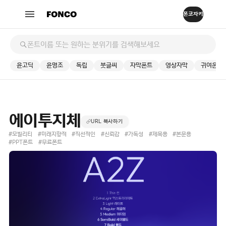
윤고딕
윤명조
독립
붓글씨
자막폰트
영상자막
귀여운
에이투지체
URL 복사하기
#모빌리티
#미래지향적
#직선적인
#신뢰감
#가독성
#제목용
#본문용
#PPT폰트
#무료폰트