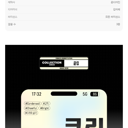
제작사
윤디자인
디자이너
김미래
라이선스
모든 라이선스
글꼴 수
3종