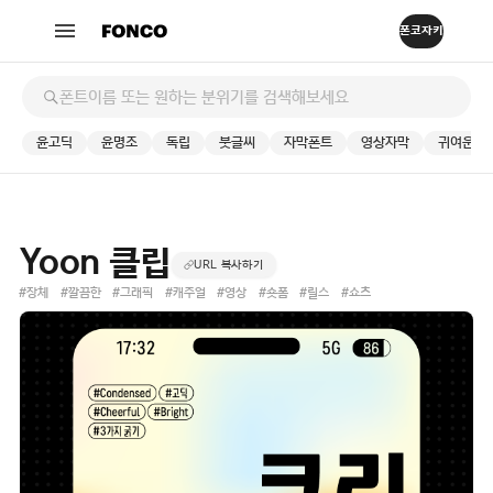
윤고딕
윤명조
독립
붓글씨
자막폰트
영상자막
귀여운
Yoon 클립
URL 복사하기
#장체
#깔끔한
#그래픽
#캐주얼
#영상
#숏폼
#릴스
#쇼츠