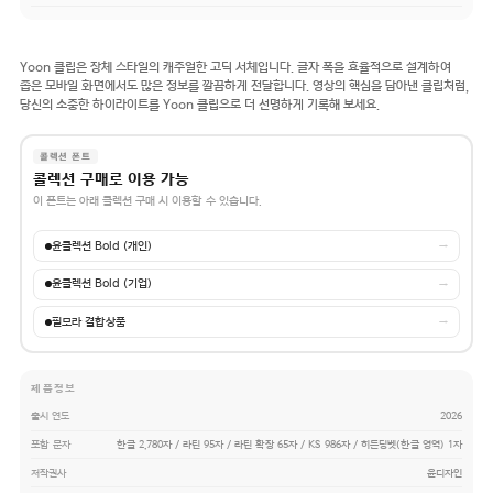
Yoon 클립은 장체 스타일의 캐주얼한 고딕 서체입니다. 글자 폭을 효율적으로 설계하여
좁은 모바일 화면에서도 많은 정보를 깔끔하게 전달합니다. 영상의 핵심을 담아낸 클립처럼,
당신의 소중한 하이라이트를 Yoon 클립으로 더 선명하게 기록해 보세요.
콜렉션 폰트
콜렉션 구매로 이용 가능
이 폰트는 아래 콜렉션 구매 시 이용할 수 있습니다.
윤콜렉션 Bold (개인)
→
윤콜렉션 Bold (기업)
→
필모라 결합상품
→
제품정보
출시 연도
2026
포함 문자
한글 2,780자 / 라틴 95자 / 라틴 확장 65자 / KS 986자 / 히든딩벳(한글 영역) 1자
저작권사
윤디자인