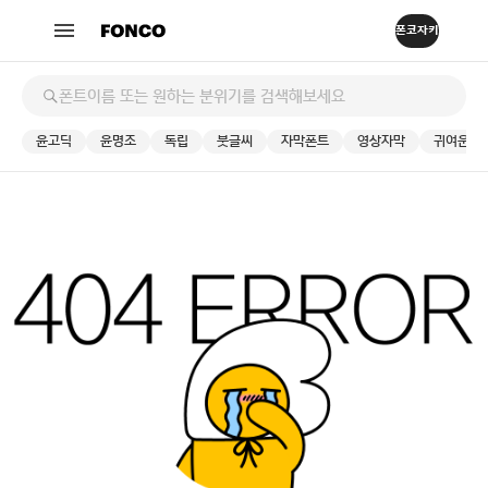
윤고딕
윤명조
독립
붓글씨
자막폰트
영상자막
귀여운