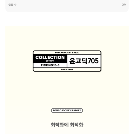
글꼴 수
9종