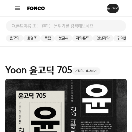
윤고딕
윤명조
독립
붓글씨
자막폰트
영상자막
귀여운
Yoon 윤고딕 705
URL 복사하기