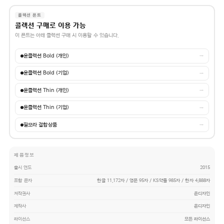
콜렉션 폰트
콜렉션 구매로 이용 가능
이 폰트는 아래 콜렉션 구매 시 이용할 수 있습니다.
윤콜렉션 Bold (개인)
→
윤콜렉션 Bold (기업)
→
윤콜렉션 Thin (개인)
→
윤콜렉션 Thin (기업)
→
필모라 결합상품
→
제품정보
출시 연도
2015
포함 문자
한글 11,172자 / 영문 95자 / KS약물 985자 / 한자 4,888자
저작권사
윤디자인
제작사
윤디자인
라이선스
모든 라이선스