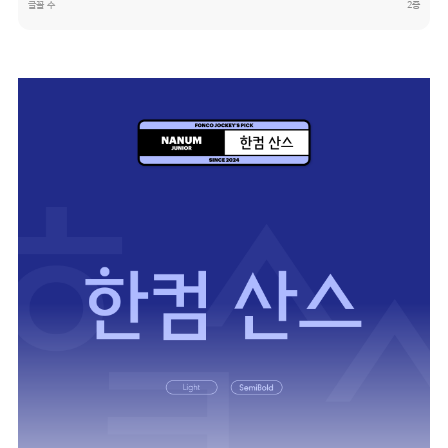
글꼴 수
2종