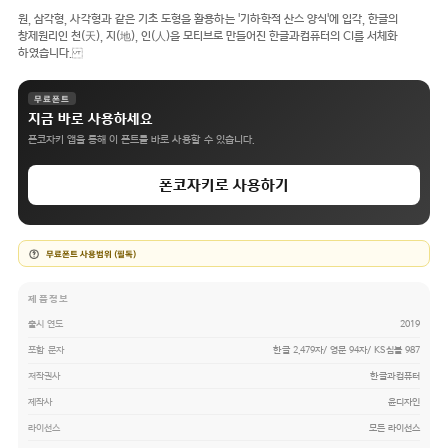
원, 삼각형, 사각형과 같은 기초 도형을 활용하는 '기하학적 산스 양식'에 입각, 한글의
창제원리인 천(天), 지(地), 인(人)을 모티브로 만들어진 한글과컴퓨터의 CI를 서체화
하였습니다.
무료폰트
지금 바로 사용하세요
폰코자키 앱을 통해 이 폰트를 바로 사용할 수 있습니다.
폰코자키로 사용하기
무료폰트 사용범위 (필독)
제품정보
출시 연도
2019
포함 문자
한글 2,479자/ 영문 94자/ KS심볼 987
저작권사
한글과컴퓨터
제작사
윤디자인
라이선스
모든 라이선스