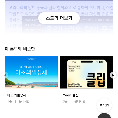
스토리 더보기
이 폰트와 비슷한
마초의일상체
Yoon 클립
1종
윤디자인
3종
윤디자인
고객센터