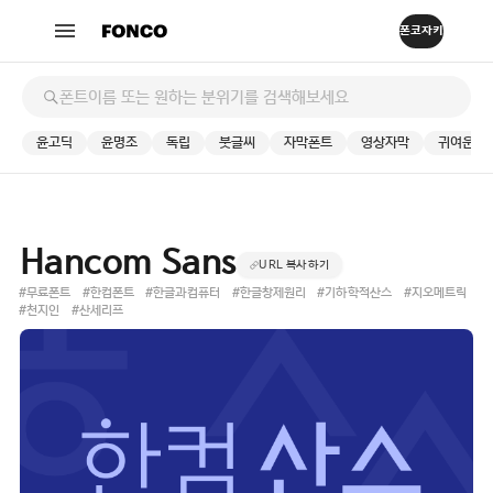
윤고딕
윤명조
독립
붓글씨
자막폰트
영상자막
귀여운
Hancom Sans
URL 복사하기
#무료폰트
#한컴폰트
#한글과컴퓨터
#한글창제원리
#기하학적산스
#지오메트릭
#천지인
#산세리프