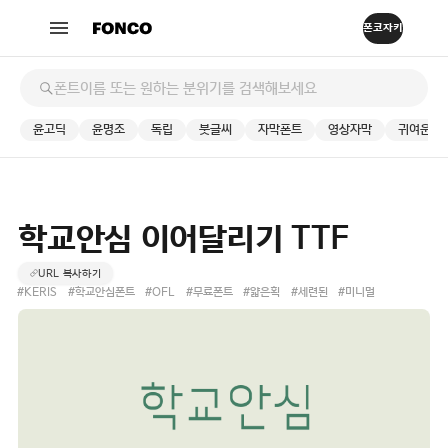
윤고딕
윤명조
독립
붓글씨
자막폰트
영상자막
귀여운
학교안심 이어달리기 TTF
URL 복사하기
#KERIS
#학교안심폰트
#OFL
#무료폰트
#얇은획
#세련된
#미니멀