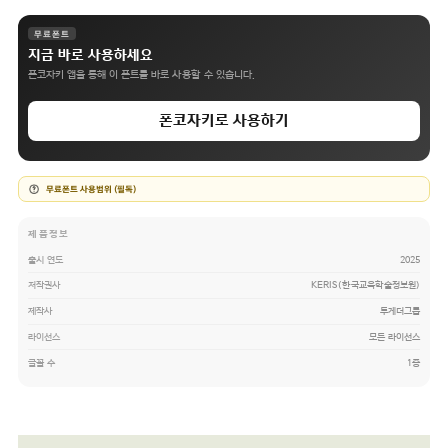
무료폰트
지금 바로 사용하세요
폰코자키 앱을 통해 이 폰트를 바로 사용할 수 있습니다.
폰코자키로 사용하기
무료폰트 사용범위 (필독)
제품정보
출시 연도
2025
저작권사
KERIS(한국교육학술정보원)
제작사
투게더그룹
라이선스
모든 라이선스
글꼴 수
1종