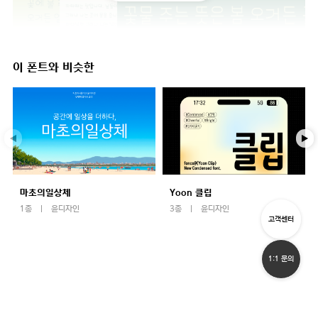
이 폰트와 비슷한
마초의일상체
Yoon 클립
1종
윤디자인
3종
윤디자인
고객센터
1:1 문의